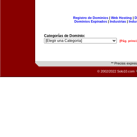
Registro de Dominios
|
Web Hosting
|
D
Dominios Expirados
|
Industrias
|
Indu
Categorías de Dominio:
[Pág. princi
** Precios expre
© 2002/2022 Solo10.com