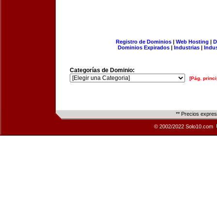
Registro de Dominios
|
Web Hosting
|
D
Dominios Expirados
|
Industrias
|
Indu
Categorías de Dominio:
[Pág. princi
** Precios expre
© 2002/2022 Solo10.com