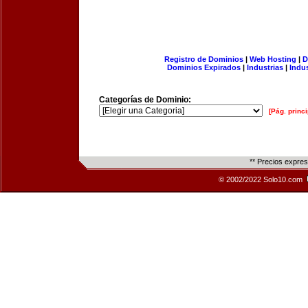
Registro de Dominios
|
Web Hosting
|
D
Dominios Expirados
|
Industrias
|
Indu
Categorías de Dominio:
[Pág. princi
** Precios expre
© 2002/2022 Solo10.com