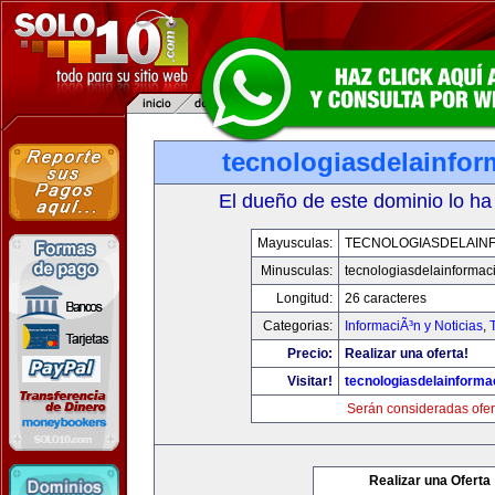
tecnologiasdelainfo
El dueño de este dominio lo ha
Mayusculas:
TECNOLOGIASDELAIN
Minusculas:
tecnologiasdelainformac
Longitud:
26 caracteres
Categorias:
InformaciÃ³n y Noticias
,
Precio:
Realizar una oferta!
Visitar!
tecnologiasdelainforma
Serán consideradas ofer
Realizar una Oferta