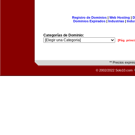
Registro de Dominios
|
Web Hosting
|
D
Dominios Expirados
|
Industrias
|
Indu
Categorías de Dominio:
[Pág. princi
** Precios expre
© 2002/2022 Solo10.com