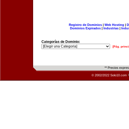
Registro de Dominios
|
Web Hosting
|
D
Dominios Expirados
|
Industrias
|
Indu
Categorías de Dominio:
[Pág. princi
** Precios expre
© 2002/2022 Solo10.com