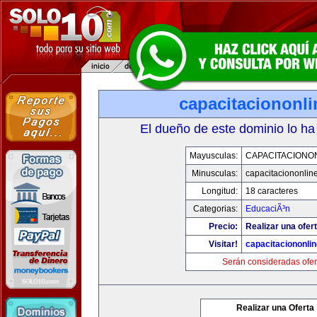
capacitaciononl
El dueño de este dominio lo ha
Mayusculas:
CAPACITACIONO
Minusculas:
capacitaciononlin
Longitud:
18 caracteres
Categorias:
EducaciÃ³n
Precio:
Realizar una ofert
Visitar!
capacitaciononli
Serán consideradas ofer
Realizar una Oferta