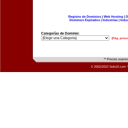
Registro de Dominios
|
Web Hosting
|
D
Dominios Expirados
|
Industrias
|
Indu
Categorías de Dominio:
[Pág. princi
** Precios expre
© 2002/2022 Solo10.com