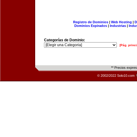
Registro de Dominios
|
Web Hosting
|
D
Dominios Expirados
|
Industrias
|
Indu
Categorías de Dominio:
[Pág. princi
** Precios expre
© 2002/2022 Solo10.com