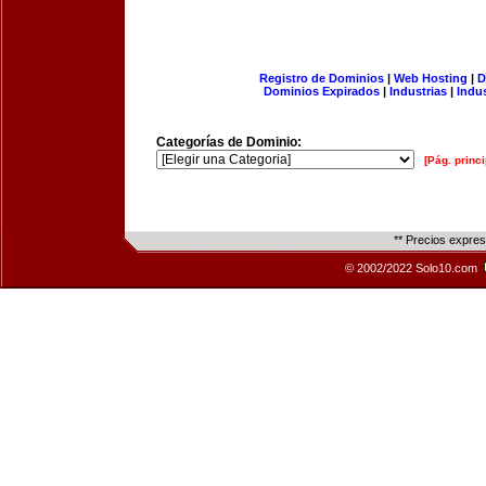
Registro de Dominios
|
Web Hosting
|
D
Dominios Expirados
|
Industrias
|
Indu
Categorías de Dominio:
[Pág. princi
** Precios expre
© 2002/2022 Solo10.com