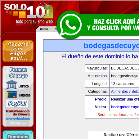
bodegasdecuy
El dueño de este dominio lo ha
Mayusculas:
BODEGASDEC
Minusculas:
bodegasdecuyo
Longitud:
13 caracteres
Categorias:
Alimentos y Beb
Precio:
Realizar una ofe
Visitar!
bodegasdecuy
Serán consideradas ofer
Realizar una Oferta