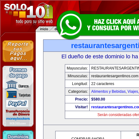
restaurantesargen
El dueño de este dominio lo ha
Mayusculas:
RESTAURANTESARGENTI
Minusculas:
restaurantesargentinos.com
Longitud:
22 caracteres
Categorias:
Alimentos y Bebidas
,
Viajes
Precio:
$580.00
Visitar!
restaurantesargentinos.c
Serán consideradas ofer
R