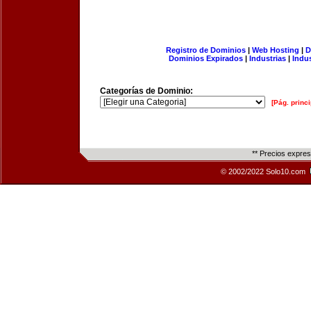
Registro de Dominios
|
Web Hosting
|
D
Dominios Expirados
|
Industrias
|
Indu
Categorías de Dominio:
[Pág. princi
** Precios expre
© 2002/2022 Solo10.com