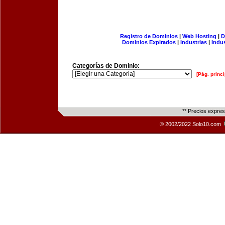
Registro de Dominios
|
Web Hosting
|
D
Dominios Expirados
|
Industrias
|
Indu
Categorías de Dominio:
[Pág. princi
** Precios expre
© 2002/2022 Solo10.com