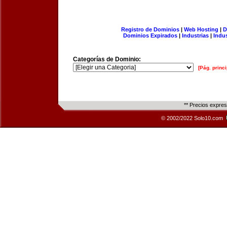
Registro de Dominios
|
Web Hosting
|
D
Dominios Expirados
|
Industrias
|
Indu
Categorías de Dominio:
[Pág. princi
** Precios expre
© 2002/2022 Solo10.com