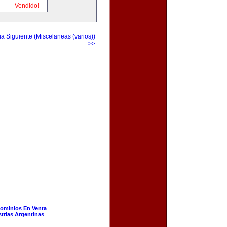
!
Vendido!
a Siguiente (Miscelaneas (varios))
>>
ominios En Venta
strias Argentinas