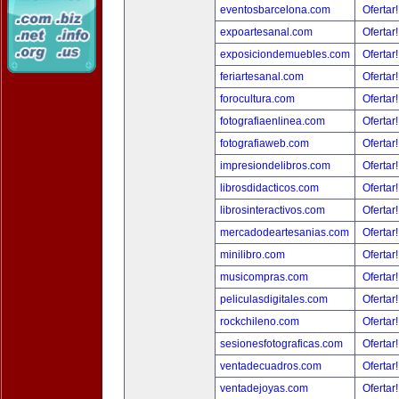
eventosbarcelona.com
Ofertar
expoartesanal.com
Ofertar
exposiciondemuebles.com
Ofertar
feriartesanal.com
Ofertar
forocultura.com
Ofertar
fotografiaenlinea.com
Ofertar
fotografiaweb.com
Ofertar
impresiondelibros.com
Ofertar
librosdidacticos.com
Ofertar
librosinteractivos.com
Ofertar
mercadodeartesanias.com
Ofertar
minilibro.com
Ofertar
musicompras.com
Ofertar
peliculasdigitales.com
Ofertar
rockchileno.com
Ofertar
sesionesfotograficas.com
Ofertar
ventadecuadros.com
Ofertar
ventadejoyas.com
Ofertar