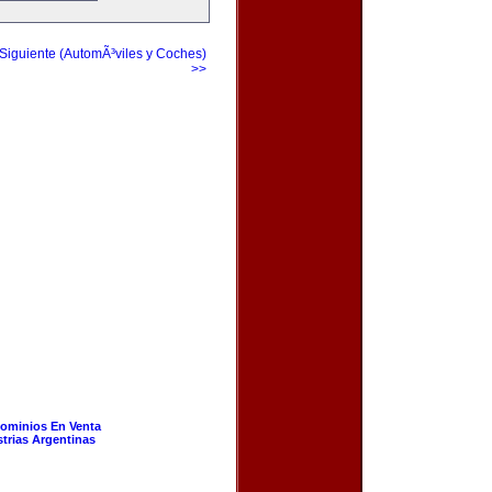
Siguiente (AutomÃ³viles y Coches)
>>
ominios En Venta
strias Argentinas