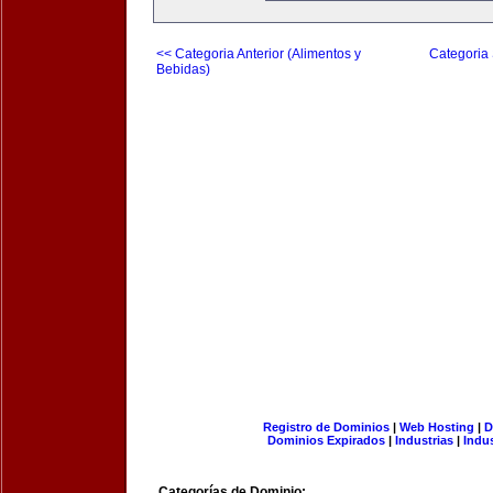
<< Categoria Anterior (Alimentos y
Categoria 
Bebidas)
Registro de Dominios
|
Web Hosting
|
D
Dominios Expirados
|
Industrias
|
Indu
Categorías de Dominio: