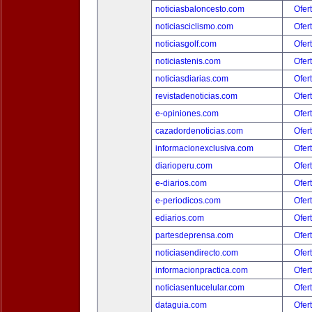
noticiasbaloncesto.com
Ofer
noticiasciclismo.com
Ofer
noticiasgolf.com
Ofer
noticiastenis.com
Ofer
noticiasdiarias.com
Ofer
revistadenoticias.com
Ofer
e-opiniones.com
Ofer
cazadordenoticias.com
Ofer
informacionexclusiva.com
Ofer
diarioperu.com
Ofer
e-diarios.com
Ofer
e-periodicos.com
Ofer
ediarios.com
Ofer
partesdeprensa.com
Ofer
noticiasendirecto.com
Ofer
informacionpractica.com
Ofer
noticiasentucelular.com
Ofer
dataguia.com
Ofer