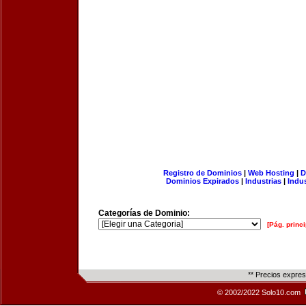
Registro de Dominios
|
Web Hosting
|
D
Dominios Expirados
|
Industrias
|
Indu
Categorías de Dominio:
[Pág. princi
** Precios expre
© 2002/2022 Solo10.com