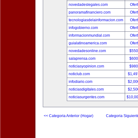
novedadeslegales.com
Ofer
panoramafinanciero.com
Ofer
tecnologiasdelainformacion.com
Ofer
infogobierno.com
Ofer
informacionmundial.com
Ofer
guialatinoamerica.com
Ofer
novedadesonline.com
$550
salaprensa.com
$600
noticiasyopinion.com
$980
noticlub.com
$1,49
infodiario.com
$2,00
noticiasdigitales.com
$2,50
noticiasurgentes.com
$10,0
<< Categoria Anterior (Hogar)
Categoria Siguient