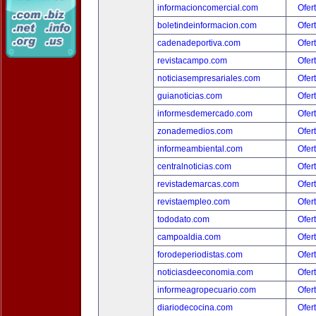
informacioncomercial.com
Ofer
boletindeinformacion.com
Ofer
cadenadeportiva.com
Ofer
revistacampo.com
Ofer
noticiasempresariales.com
Ofer
guianoticias.com
Ofer
informesdemercado.com
Ofer
zonademedios.com
Ofer
informeambiental.com
Ofer
centralnoticias.com
Ofer
revistademarcas.com
Ofer
revistaempleo.com
Ofer
tododato.com
Ofer
campoaldia.com
Ofer
forodeperiodistas.com
Ofer
noticiasdeeconomia.com
Ofer
informeagropecuario.com
Ofer
diariodecocina.com
Ofer